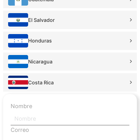
El Salvador
Honduras
Nicaragua
Costa Rica
Nombre
Correo