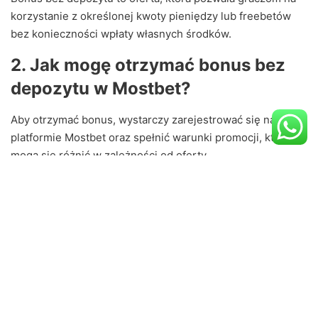
korzystanie z określonej kwoty pieniędzy lub freebetów
bez konieczności wpłaty własnych środków.
2. Jak mogę otrzymać bonus bez
depozytu w Mostbet?
Aby otrzymać bonus, wystarczy zarejestrować się na
platformie Mostbet oraz spełnić warunki promocji, które
mogą się różnić w zależności od oferty.
3. Czy bonusy bez depozytu są
dostępne tylko dla nowych graczy?
Chociaż większość bonusów bez depozytu jest
skierowana do nowych graczy, niektóre promocje mogą
być dostępne również dla stałych klientów.
4. Jakie są ograniczenia bonusów