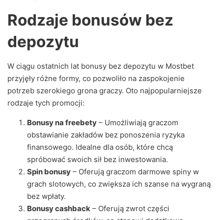
Rodzaje bonusów bez
depozytu
W ciągu ostatnich lat bonusy bez depozytu w Mostbet
przyjęły różne formy, co pozwoliło na zaspokojenie
potrzeb szerokiego grona graczy. Oto najpopularniejsze
rodzaje tych promocji:
Bonusy na freebety
– Umożliwiają graczom
obstawianie zakładów bez ponoszenia ryzyka
finansowego. Idealne dla osób, które chcą
spróbować swoich sił bez inwestowania.
Spin bonusy
– Oferują graczom darmowe spiny w
grach slotowych, co zwiększa ich szanse na wygraną
bez wpłaty.
Bonusy cashback
– Oferują zwrot części