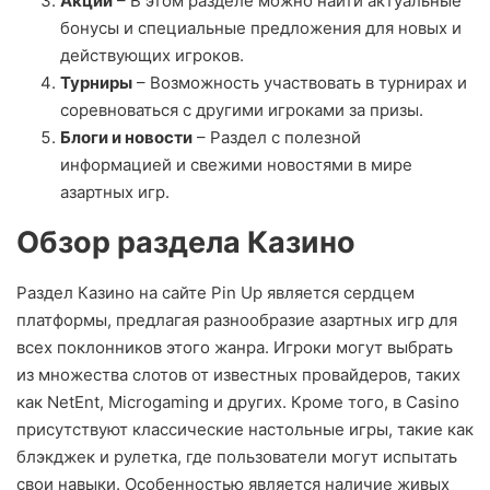
Акции
– В этом разделе можно найти актуальные
бонусы и специальные предложения для новых и
действующих игроков.
Турниры
– Возможность участвовать в турнирах и
соревноваться с другими игроками за призы.
Блоги и новости
– Раздел с полезной
информацией и свежими новостями в мире
азартных игр.
Обзор раздела Казино
Раздел Казино на сайте Pin Up является сердцем
платформы, предлагая разнообразие азартных игр для
всех поклонников этого жанра. Игроки могут выбрать
из множества слотов от известных провайдеров, таких
как NetEnt, Microgaming и других. Кроме того, в Casino
присутствуют классические настольные игры, такие как
блэкджек и рулетка, где пользователи могут испытать
свои навыки. Особенностью является наличие живых