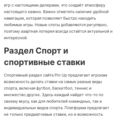
игр с настоящими дилерами, что создаёт атмосферу
настоящего казино. Важно отметить наличие удобной
навигации, которая позволяет быстро находить
любимые игры. Новые слоты добавляются регулярно,
поэтому азартная лотерея всегда остаётся актуальной и
интересной.
Раздел Спорт и
спортивные ставки
Спортивный раздел сайта Pin Up предлагает игрокам
возможность делать ставки на самые разные виды
спорта, включая футбол, баскетбол, теннис и
множество других. Здесь каждый найдет что-то по
своему вкусу, как для любителей командных, так и
индивидуальных видов спорта. Платформа предлагает
не только предматчевые ставки, но и возможность