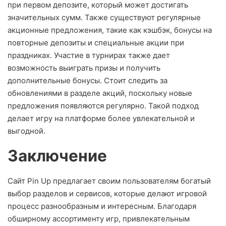
при первом депозите, который может достигать
значительных сумм. Также существуют регулярные
акционные предложения, такие как кэшбэк, бонусы на
повторные депозиты и специальные акции при
праздниках. Участие в турнирах также дает
возможность выиграть призы и получить
дополнительные бонусы. Стоит следить за
обновлениями в разделе акций, поскольку новые
предложения появляются регулярно. Такой подход
делает игру на платформе более увлекательной и
выгодной.
Заключение
Сайт Pin Up предлагает своим пользователям богатый
выбор разделов и сервисов, которые делают игровой
процесс разнообразным и интересным. Благодаря
обширному ассортименту игр, привлекательным