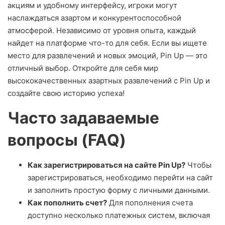
акциям и удобному интерфейсу, игроки могут
наслаждаться азартом и конкурентоспособной
атмосферой. Независимо от уровня опыта, каждый
найдет на платформе что-то для себя. Если вы ищете
место для развлечений и новых эмоций, Pin Up — это
отличный выбор. Откройте для себя мир
высококачественных азартных развлечений с Pin Up и
создайте свою историю успеха!
Часто задаваемые
вопросы (FAQ)
Как зарегистрироваться на сайте Pin Up?
Чтобы
зарегистрироваться, необходимо перейти на сайт
и заполнить простую форму с личными данными.
Как пополнить счет?
Для пополнения счета
доступно несколько платежных систем, включая