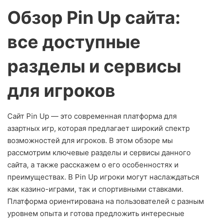
Обзор Pin Up сайта:
все доступные
разделы и сервисы
для игроков
Сайт Pin Up — это современная платформа для
азартных игр, которая предлагает широкий спектр
возможностей для игроков. В этом обзоре мы
рассмотрим ключевые разделы и сервисы данного
сайта, а также расскажем о его особенностях и
преимуществах. В Pin Up игроки могут наслаждаться
как казино-играми, так и спортивными ставками.
Платформа ориентирована на пользователей с разным
уровнем опыта и готова предложить интересные