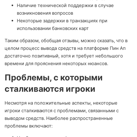
Наличие технической поддержки в случае
возникновения вопросов
Некоторые задержки в транзакциях при
использовании банковских карт
Таким образом, обобщая отзывы, можно сказать, что в
целом процесс вывода средств на платформе Пин Ап
достаточно позитивный, хотя и требует небольшого
времени для прояснения некоторых нюансов.
Проблемы, с которыми
сталкиваются игроки
Несмотря на положительные аспекты, некоторые
игроки сталкиваются с проблемами, связанными с
выводом средств. Наиболее распространенные
проблемы включают: