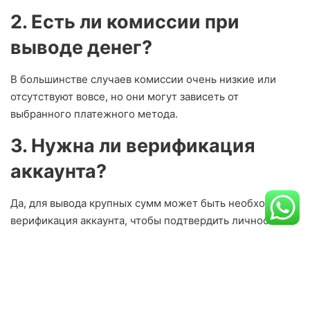
2. Есть ли комиссии при
выводе денег?
В большинстве случаев комиссии очень низкие или
отсутствуют вовсе, но они могут зависеть от
выбранного платежного метода.
3. Нужна ли верификация
аккаунта?
Да, для вывода крупных сумм может быть необходима
верификация аккаунта, чтобы подтвердить личность
игрока.
4. Какой метод вывода
средства наиболее быстрый?