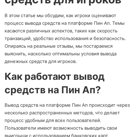
В этом статье мы обсудим, как игроки оценивают
процесс вывода средств на платформе Пин Ап. Темы
касаются различных аспектов, таких как скорость
транзакций, удобство использования и безопасность.
Опираясь на реальные отзывы, мы постараемся
выяснить, насколько оптимальны условия вывода
денежных средств для игроков.
Как работают вывод
средств на Пин Ап?
Вывод средств на платформе Пин Ап происходит через
несколько распространенных методов, что делает
процесс удобным для всех пользователей.
Пользователи имеют возможность выводить свои
выигрыши с использованием банковских карт,