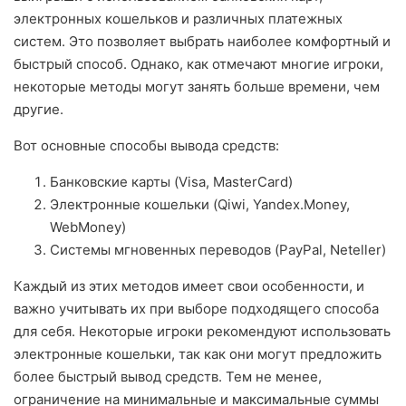
электронных кошельков и различных платежных
систем. Это позволяет выбрать наиболее комфортный и
быстрый способ. Однако, как отмечают многие игроки,
некоторые методы могут занять больше времени, чем
другие.
Вот основные способы вывода средств:
Банковские карты (Visa, MasterCard)
Электронные кошельки (Qiwi, Yandex.Money,
WebMoney)
Системы мгновенных переводов (PayPal, Neteller)
Каждый из этих методов имеет свои особенности, и
важно учитывать их при выборе подходящего способа
для себя. Некоторые игроки рекомендуют использовать
электронные кошельки, так как они могут предложить
более быстрый вывод средств. Тем не менее,
ограничение на минимальные и максимальные суммы