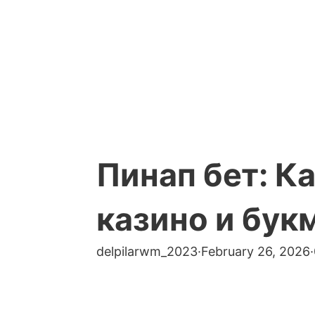
Пинап бет: К
казино и бук
delpilarwm_2023
·
February 26, 2026
·