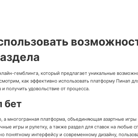
использовать возможност
раздела
нлайн-гемблинга, который предлагает уникальные возможнос
смотрим, как эффективно использовать платформу Пинап для 
и получить удовольствие от процесса.
 бет
о, а многогранная платформа, объединяющая азартные игры 
чные игры и рулетку, а также раздел для ставок на любые 
вно понятному интерфейсу и современному дизайну, пользов