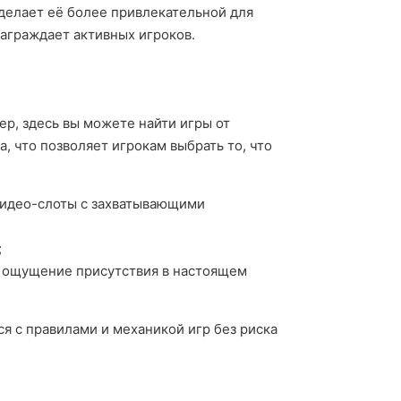
 делает её более привлекательной для
награждает активных игроков.
ер, здесь вы можете найти игры от
, что позволяет игрокам выбрать то, что
видео-слоты с захватывающими
;
т ощущение присутствия в настоящем
я с правилами и механикой игр без риска