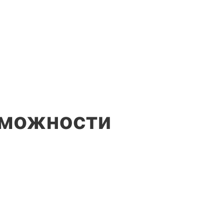
озможности