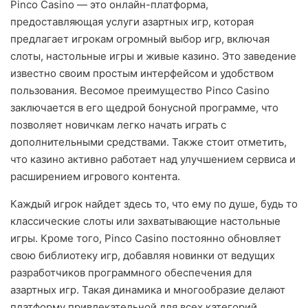
Pinco Casino — это онлайн-платформа,
предоставляющая услуги азартных игр, которая
предлагает игрокам огромный выбор игр, включая
слоты, настольные игры и живые казино. Это заведение
известно своим простым интерфейсом и удобством
пользования. Весомое преимущество Pinco Casino
заключается в его щедрой бонусной программе, что
позволяет новичкам легко начать играть с
дополнительными средствами. Также стоит отметить,
что казино активно работает над улучшением сервиса и
расширением игрового контента.
Каждый игрок найдет здесь то, что ему по душе, будь то
классические слоты или захватывающие настольные
игры. Кроме того, Pinco Casino постоянно обновляет
свою библиотеку игр, добавляя новинки от ведущих
разработчиков программного обеспечения для
азартных игр. Такая динамика и многообразие делают
платформу привлекательной для всех категорий