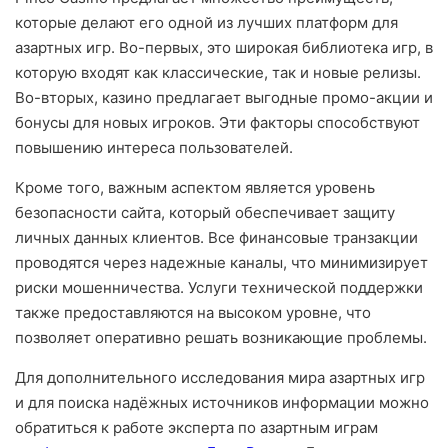
которые делают его одной из лучших платформ для
азартных игр. Во-первых, это широкая библиотека игр, в
которую входят как классические, так и новые релизы.
Во-вторых, казино предлагает выгодные промо-акции и
бонусы для новых игроков. Эти факторы способствуют
повышению интереса пользователей.
Кроме того, важным аспектом является уровень
безопасности сайта, который обеспечивает защиту
личных данных клиентов. Все финансовые транзакции
проводятся через надежные каналы, что минимизирует
риски мошенничества. Услуги технической поддержки
также предоставляются на высоком уровне, что
позволяет оперативно решать возникающие проблемы.
Для дополнительного исследования мира азартных игр
и для поиска надёжных источников информации можно
обратиться к работе эксперта по азартным играм